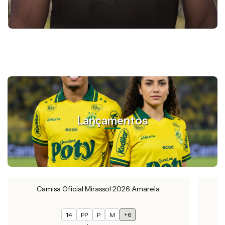
Lançamentos
Camisa Oficial Mirassol 2026 Amarela
14
PP
P
M
+6