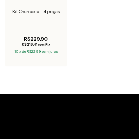
Esgotado
Kit Churrasco - 4 peças
R$229,90
R$218,41
com
Pix
10
x
de
R$22,99
sem juros