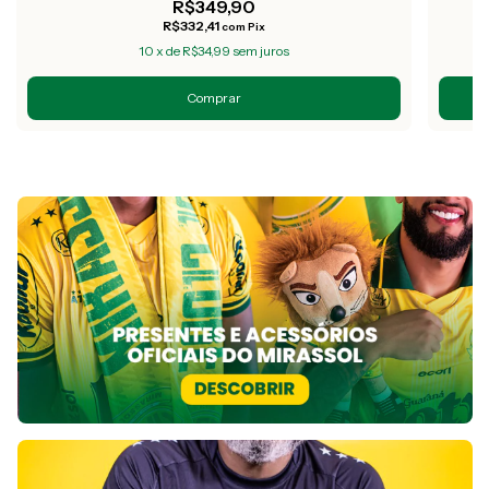
R$349,90
R$332,41
com
Pix
10
x
de
R$34,99
sem juros
Comprar