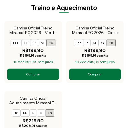
Treino e Aquecimento
Camisa Oficial Treino
Camisa Oficial Treino
Mirassol FC 2026 - Verde
Mirassol FC 2026 - Cinza
Água
PPP
PP
P
M
+6
PP
P
M
G
+5
R$199,90
R$199,90
R$189,91
R$189,91
com
Pix
com
Pix
10
x
de
R$19,99
sem juros
10
x
de
R$19,99
sem juros
Comprar
Comprar
Camisa Oficial
Aquecimento Mirassol FC
2026 - Verde
16
PP
P
M
+6
R$219,90
R$208,91
com
Pix