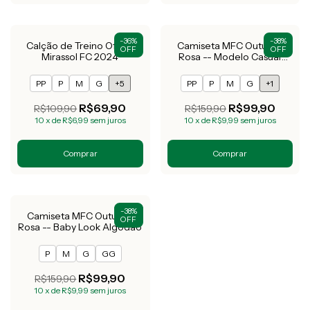
-
36
%
-
38
%
Calção de Treino Oficial
Camiseta MFC Outubro
OFF
OFF
Mirassol FC 2024
Rosa -- Modelo Casual
Algodão
(Unissex/Masculina)
PP
P
M
G
+5
PP
P
M
G
+1
R$69,90
R$99,90
R$109,90
R$159,90
10
x
de
R$6,99
sem juros
10
x
de
R$9,99
sem juros
Comprar
Comprar
-
38
%
Camiseta MFC Outubro
OFF
Rosa -- Baby Look Algodão
P
M
G
GG
R$99,90
R$159,90
10
x
de
R$9,99
sem juros