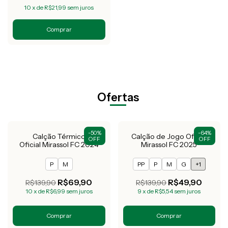
10
x
de
R$21,99
sem juros
Comprar
Ofertas
-
50
%
-
64
%
Calção Térmico
Calção de Jogo Oficial
OFF
OFF
Oficial Mirassol FC 2024
Mirassol FC 2025
P
M
PP
P
M
G
+1
R$69,90
R$49,90
R$139,90
R$139,90
10
x
de
R$6,99
sem juros
9
x
de
R$5,54
sem juros
Comprar
Comprar