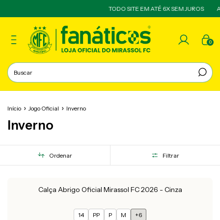
TODO SITE EM ATÉ 6X SEM JUROS
A 
0
Início
Jogo Oficial
Inverno
Inverno
Ordenar
Filtrar
Calça Abrigo Oficial Mirassol FC 2026 - Cinza
14
PP
P
M
+6