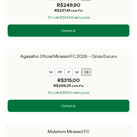
R$249,90
R$237,41
com
Pix
10
x
de
R$24,99
sem juros
Comprar
Agasalho Oficial Mirassol FC 2026 - Cinza Escuro
14
PP
P
M
+6
R$315,00
R$299,25
com
Pix
10
x
de
R$31,50
sem juros
Comprar
Moletom Mirassol FC