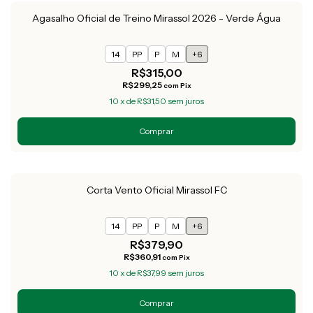
Agasalho Oficial de Treino Mirassol 2026 - Verde Água
14
PP
P
M
+6
R$315,00
R$299,25
com
Pix
10
x
de
R$31,50
sem juros
Comprar
Corta Vento Oficial Mirassol FC
14
PP
P
M
+6
R$379,90
R$360,91
com
Pix
10
x
de
R$37,99
sem juros
Comprar